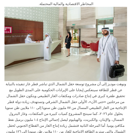
المخاطر الاقتصادية والمالية المحتملة.
ونوهت موديز إلى أن مشروع توسعة حقل الشمال الذي تباشر قطر غاز تنفيذه بالنيابة
عن قطر للطاقة سينعكس إيجابا على الإيرادات الحكومية على المدى الطويل مع
تحقيق طفرة كبرى في إنتاج صادرات ومكثفات الغاز الطبيعي ويتكون حقل الشمال
من مرحلتين «حتى الآن»، الأولى حقل الشمال الشرقي وتستهدف زيادة دولة قطر
الإنتاجية من الغاز الطبيعي المسال من ٧٧ مليون طن سنويا إلى ١١٠ ملايين طن سنويا
بحلول عام ٢٠٢٦، كما سينتج المشروع كميات كبيرة من المكثفات، وغاز البترول
المسال، والإيثان، والكبريت، والهيليوم ليصل إجمالي الإنتاج ١.٤ مليون برميل نفط
مكافئ يوميا. أما المرحلة الثانية فتشمل زيادة إنتاج الغاز من القطاع الجنوبي لحقل
الشمال والتي ستزيد الطاقة الإنتاجية للغاز من ١١٠ ملايين طن سنويا إلى ١٢٦ مليون