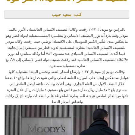
كتب- سعيد حبيب
بالتزامن مع مونديال ٢٠٢٢ رفعت وكالتا التصنيف الائتماني العالميتان الأبرز عالميا
موديز وستاندرد آند بورز التصنيف الائتماني والنظـــرة المســــتقبلية لدولة قطر وهو
ما يعكس مدى التأثير الكبير للمونديال على الاقتصاد الوطني حيث رفعت وكالة موديز
للتصنيف الائتماني العالمية النظرة المستقبلية لدولة قطر من مستقرة إلى إيجابية
فيما أكدت التصنيف الائتماني السيادي عند مستوى Aa٣ أما وكالة ستاندرد آند بورز
«S&P» للتصنيف الائتماني العالمية فقد رفعت تصنيف دولة قطر الائتماني إلى AA مع
نظرة مستقبلية مستقرة.
وقالت موديز إن مونديال ٢٠٢٢ وارتفاع أسعار النفط وتحسن البيئة التشغيلية كلها
عوامل ستنعكس إيجابا على الموازنة العامة لقطر، والتي شهدت ارتفاعا بواقع ١٢ ضعفا
خلال النصف الأول من العام الجاري، وهي أحدث بيانات متاحة، ليصل الفائض إلى
مستوى بلغ ٤٧.٣ مليار ريال مقارنة مع فائض بلغ مستوى ٤ مليارات ريال خلال الفترة
ذاتها من العام الماضي نتيجـة للسـيطرة الملحوظة علـى النفقـات وارتفـاع الإيـرادات
وانتعاش أسعار النفط.