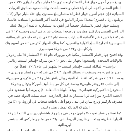
ويبلغ حجم أصول جهاز قطر للاستثمار مستوى ٤٥٠ مليار دولار ما يوازي ١٩٩ ٪ من
الناتج المحلي الإجمالي لدولة قطر، وبحسب أحدث بيانات معهد صناديق الثروات
السيادية فإن حجم أصول جهاز قطر للاستثمار يبلغ مستوى يبلغ ٤٥٠ مليار دولار (١.٦٣
تريليون ريال قطري) محتلا المركز التاسع في قائمة أكبر الصناديق السيادية عالميا،
ويمتلك جهاز قطر للاستثمار حصصاً في أيقونات استثمارية عالمية أبرزها: البنك
الزراعي الصيني وباركليز وهارودز وناطحة السحاب شارد في لندن وحصــة ١٧ ٪ في
شركة فولكس فاغن الألمانية للسيارات وحصة تبلغ ٩ ٪ في شركة جلينكور البريطانية
السويسرية لتجارة السلع الأولية والتعدين، كما يملك الجهاز أكثر من ٦ ٪ من أسهم بنك
باركليـــز، و٢٢ ٪ من شركة سينسبري.
وقد افتتح جهاز قطر للاستثمار مكتبا في نيويورك عام ٢٠١٥ لاستثمار ٣٥ مليار دولار
بالولايات المتحدة، واستحوذ الجهاز على نحو ١٠ ٪ من شركة «إمباير استيت ريالتي
تراست» المالكة لمبنى «إمباير استيت» الشهير في عام ٢٠١٦، فضلاً عن
«ميراماكس» و«روسنفت»، ويملك الجهاز ٨.٣ ٪ في شركة «بروكفيلد بروبيرتي»
وحصـــة ٤.٦ ٪ من شركة النفط العالمية رويال داتش شل و٨ ٪ من «كريدي سويس»،
إلى جانب «غروفنر هاوس» وحصة في كل من بنك أوف أميركا وتوتال وشركة
المجوهرات الأميركية «تيفاني».. ووفقاً للبيانات المعلنة، فإن بريطانيا تستحوذ على
الحصة الكبرى من إجمالي استثمارات قطر الخارجية، حيث تمتلك الدولة حصة في
مصرف باركليز وبرج شارد في لندن وهو أعلى ناطحة سحاب في أوروبا، و٢٠ ٪ من
الشركة المالكة لمطار هيثرو لندن.
كما تستثمر قطر نحو ٧٠٠ مليون دولار في مشروع واشنطن دي سي التابع لشركة
الديار القطرية، ومتجـــر هارودز البريطــاني، و٢٦ ٪ من متاجر ماركس آند سبنسر
البريطانية.
وتستثمر قطر أيضاً نحو ٥ مليارات دولار في بورصة الصين، وتمتلك نادي باريس سان