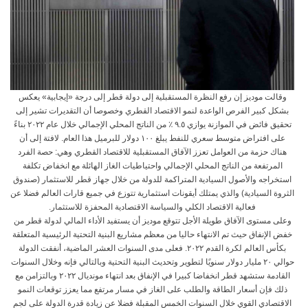
وقالت موديز إن رفع النظرة المستقبلية إلى دولة قطر إلى درجة «إيجابية» يعكس
بشكل كبير الفرص الواعدة لنمو الاقتصاد القطري وخصوصا أن التقديرات تشير إلى
تحقيق فائض في الموازنة يوازي ٩.٥ ٪ من الناتج المحلي الإجمالي خلال عام ٢٠٢٢ بناءً
على افتراض متوسط سعري للنفط يبلغ ١٠٠ دولار للبرميل هذا العام. لافتة إلى أن
هناك حزمة من العوامل تعزز الآفاق المستقبلية للاقتصاد القطري وهي: حصة الفرد
المرتفعة من الناتج المحلي الإجمالي واحتياطيات الغاز الهائلة مع انخفاض تكلفة
استخراجه والأصول السيادية المتراكمة للدولة من خلال جهاز قطر للاستثمار (صندوق
الثروة السيادية) والذي يمتلك أيقونات استثمارية تتوزع في جميع قارات العالم فضلا عن
فعالية الاقتصاد الكلي والسياسة الاقتصادية المحفزة للاستثمار.
وعلى مستوى الآفاق طويلة الأجل تتوقع موديز أن يستفيد الأداء المالي لدولة قطر من
خفض الإنفاق حيث تم الانتهاء حاليا من معظم مشاريع البنية التحتية الرئيسية المتعلقة
بكأس العالم لكرة القدم ٢٠٢٢. فعلى مدى السنوات العشر الماضية، أنفقت الدولة
حوالي ٢٠ مليار دولار سنويًا لتطوير وتحديث البنية التحتية وبالتالي فإنه وخلال السنوات
القادمة ستشهد قطر انخفاضا كبيرا في الإنفاق بعد انتهاء مونديال ٢٠٢٢ وبالتزامن مع
ذلك فإن أسعار الطاقة والطلب على الغاز في مسار مرتفع مما يعزز توقعات النمو
الاقتصادي القوي خلال السنوات الخمس المقبلة فضلا عن زيادة قدرة الدولة على لجم