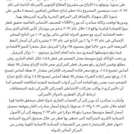
طن سنويا. ويتوقع بدء الإنتاج من مشروع القطاع الجنوبي (المرحلة الثانية) في عام
٢٠٢٧، حيث سيتضمن المشروع بناء خطي إنتاج عملاقين إضافيين (بسعة ٨ ملايين طن
سنويا لكل منهما)، بالإضافة إلى المرافق البحرية والبرية المرتبطة بهما.
وبدورها توقعت وكالة ستاندرد آند بورز«S&P» للتصنيف الائتماني العالمية تحقيق قطر
نموا اقتصاديا قياسيا بواقع ٥ ٪ خلال عام ٢٠٢٢ بدعم من مونديال كأس العالم الذي يمثل
دفعة اقتصادية كبرى مع تحقيق الدولة لفائض مالي يوازي ١٣ ٪ من الناتج المحلي
الإجمالي في عام ٢٠٢٢ و٦ ٪ من الناتج في عام ٢٠٢٣ مشيرة إلى أن أسعار النفط
المرتفعة التي تدور حاليا فوق مستوى ٩٥ دولارا للبرميل تمثل محفزا للنمو الاقتصادي
فيما يبلغ متوسطها السعري منذ بداية العام الجاري مستوى ١٠٠ دولار للبرميل.
ورجحت الوكالة بلوغ متوسط معدل التضخم في قطر ٥.٥ ٪ خلال العام الجاري. وفي
مطلع نوفمبر الجاري رفع مصرف قطر المركزي سعر فائدة الإيداع بمقدار ٧٥ نقطة
أساس ليصبح ٤.٥ ٪، ورفع سعر فائدة المصرف للإقراض بمقدار ٥٠ نقطة أساس ليصبح
٥ ٪، ورفع سعر إعادة الشراء بمقدار ٧٥ نقطة أساس ليصبح ٤.٧٥ ٪ وذلك لكبح جماح
التضخم حيث يعتبر رفع الفائدة أحد أبرز أدوات السياسة النقدية لمكافحة التضخم كما
أن «المركزي» يواكب تحركات الاحتياطي الفيدرالي الأميركي تلبية لاستحقاقات
ارتباط الريال القطري بالدولار الأميركي.
وأشارت ستاندرد آند بورز إلى أن الحساب الجاري لدولة قطر سيحقق فائضا قويا
للغاية خلال عامي ٢٠٢٢ و٢٠٢٣، مدعومًا بارتفاع أسعار صادرات الغاز متوقعة تسجيل
أسعار النفط متوسطا سعريا يبلغ ٨٥ دولارا في عام ٢٠٢٣ ومنوهة إلى أن الأصول
السيادية الكبرى المتراكمة التي تحظى بها قطر من خلال صندوق الثروة السيادية
«جهاز قطر للاستثمار» تحفز من التصنيفات السيادية الائتمانية القوية وتعزز من
المركز المالي للدولة.