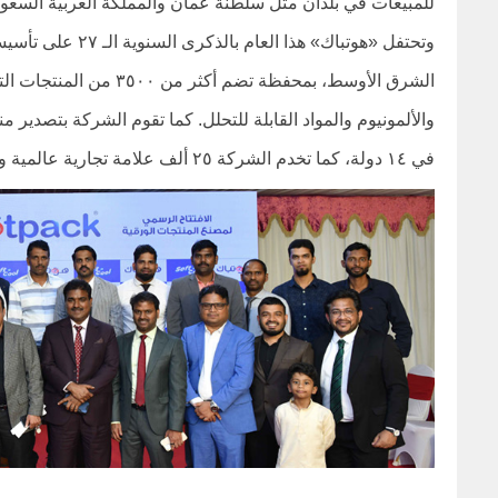
للمبيعات في بلدان مثل سلطنة عمان والمملكة العربية السعودي
وتحتفل «هوتباك» هذ
الشرق الأوسط، بمحفظة تضم 
في ١٤ دولة، كما تخدم الشركة ٢٥ ألف علامة تجارية عالمية ومحلية ويعمل لديها ٣٥٠٠ موظف.