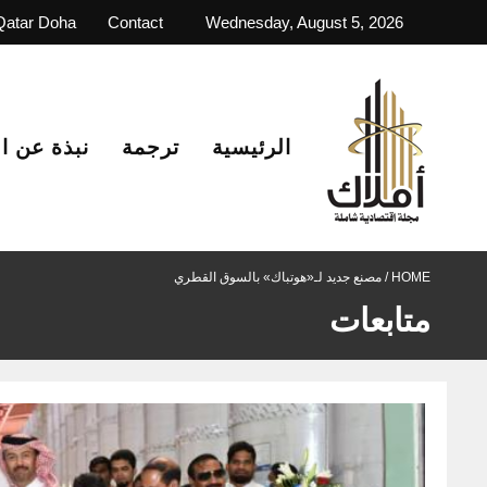
Qatar Doha
Contact
Wednesday, August 5, 2026
الرئيسية
ترجمة
نبذة عن ا
HOME /
مصنع جديد لـ«هوتباك» بالسوق القطري
متابعات