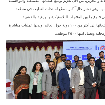
ة والبحرين، من أجل تعزيز توسع عملياتها التصنيعية واللوجستية.
ا العام بالذكرى السنوية الـ ٢٧ على تأسيسها، وهي تعتبر حالياً أكبر مصنّع لمنتجات التغليف في منطقة
أكثر من ٣٥٠٠ من المنتجات التي تتنوع ما بين المنتجات البلاستيكية والورقية والخشبية
والألمونيوم والمواد القابلة للتحلل. كما تقوم الشركة بتصدير منتجاتها إلى أكثر من ١٠٠ دولة حول العالم، ولديها عمليات مباشرة