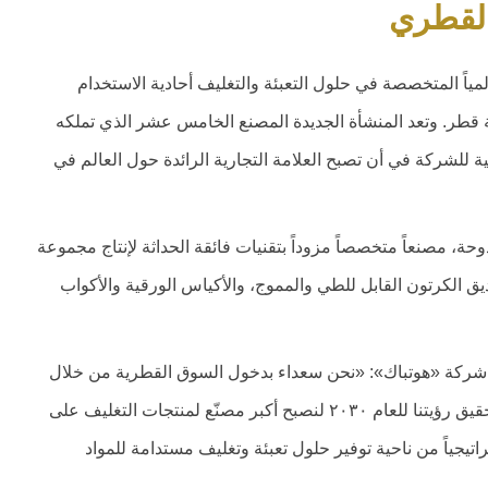
القطري
Hotpack ، الشركة الرائدة عالمياً المتخصصة في حلول التعبئة والتغليف أحادية الاستخدام
 قطر. وتعد المنشأة الجديدة المصنع الخامس عشر الذي تملكه
ة للشركة في أن تصبح العلامة التجارية الرائدة حول العالم في
حة، مصنعاً متخصصاً مزوداً بتقنيات فائقة الحداثة لإنتاج مجموعة
يق الكرتون القابل للطي والمموج، والأكياس الورقية والأكواب
ي شركة «هوتباك»: «نحن سعداء بدخول السوق القطرية من خلال
منشأتنا التصنيعية الجديدة، التي ستساهم بشكل ملحوظ في تحقيق رؤيتنا للعام ٢٠٣٠ لنصبح أكبر مصنّع لمنتجات التغليف على
يجياً من ناحية توفير حلول تعبئة وتغليف مستدامة للمواد