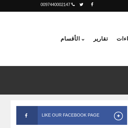
0097440002147
اءات
تقارير
الأقسام
LIKE OUR FACEBOOK PAGE