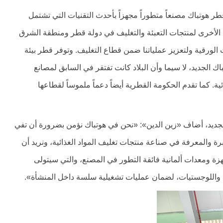
طر هوتباك مصنعاً متطوراً مجهزاً بأحدث التقنيات التي تشتمل
انع الأخرى لمنتجات التعبئة والتغليف في دولة قطر ومنطقة الشرق
الورقية ولتعزيز عملياتنا ضمن قطاع التغليف. وتوفر قطر بيئة
اك الجديد، لا سيما وأن البلاد كانت تفتقر في السابق لمصانع
ة. كما تقدم الحكومة القطرية أيضاً دعماً ملموساً لقطاعها
الجديد، أضاف «زين الدين»: «نحن في هوتباك نؤمن بضرورة أن تفي
خبرة والمعرفة في صناعة منتجات تغليف المواد الغذائية، ونريد أن
هزة ومعدات ألمانية فائقة التطور في المصنع، والتي سيتولى
ج واللوجستيات، لضمان عمليات تشغيلية سلسة داخل المنشأة».